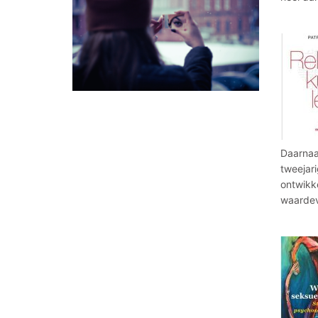
Daarnaas
tweejari
ontwikke
waardev