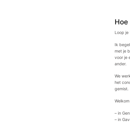
Hoe i
Loop je 
Ik bege
met je b
voor je 
ander.
We werk
het conc
gemist.
Welkom i
– in Ge
– in Ga