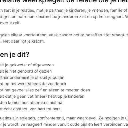
rvaart in je relaties, met je partner, je kinderen, je vrienden, familie
ingen en patronen kleuren hoe je anderen ziet en op hen reageert. W
over jezelf.
gelen elkaar voortdurend, vaak zonder het te beseffen. Het vraagt m
n. Net daar ligt je kracht.
en je dit?
elt je gekwetst of afgewezen
elt je niet gehoord of gezien
rtner ondermijnt je of sluit je buiten
ent op het werk steeds de zondebok
bt het gevoel alles zelf en alleen te moeten doen
elt dat je geen vat (meer) hebt op je kinderen
nden komen hun afspraken niet na
st écht contact, van hart tot hart
uaties zijn spiegels, confronterend, maar waardevol. Ze nodigen je uit
er je wordt. Je reageert minder vanuit oude pijn en leert verbinden van