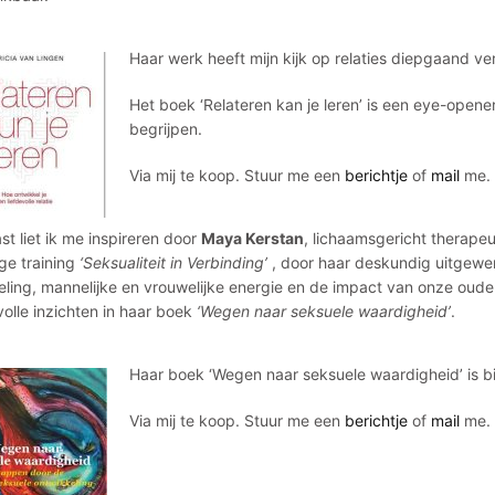
Haar werk heeft mijn kijk op relaties diepgaand ve
Het boek ‘Relateren kan je leren’ is een eye-opener
begrijpen.
Via mij te koop. Stuur me een
berichtje
of
mail
me.
t liet ik me inspireren door
Maya Kerstan
, lichaamsgericht therapeut
ge training
‘Seksualiteit in Verbinding’
, door haar deskundig uitgewer
ling, mannelijke en vrouwelijke energie en de impact van onze ouderl
olle inzichten in haar boek
‘Wegen naar seksuele waardigheid’
.
Haar boek ‘Wegen naar seksuele waardigheid’ is bij
Via mij te koop. Stuur me een
berichtje
of
mail
me.