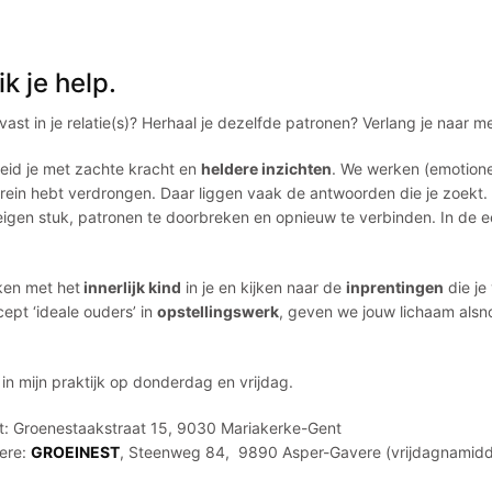
k je help.
vast in je relatie(s)? Herhaal je dezelfde patronen? Verlang je naar 
leid je met zachte kracht en
heldere inzichten
. We werken (emotion
rein hebt verdrongen. Daar liggen vaak de antwoorden die je zoekt. 
eigen stuk, patronen te doorbreken en opnieuw te verbinden. In de e
en met het
innerlijk kind
in je en kijken naar de
inprentingen
die je
ept ‘ideale ouders’ in
opstellingswerk
, geven we jouw lichaam alsno
n mijn praktijk op donderdag en vrijdag.
nt: Groenestaakstraat 15, 9030 Mariakerke-Gent
vere:
GROEINEST
, Steenweg 84, 9890 Asper-Gavere (vrijdagnamid