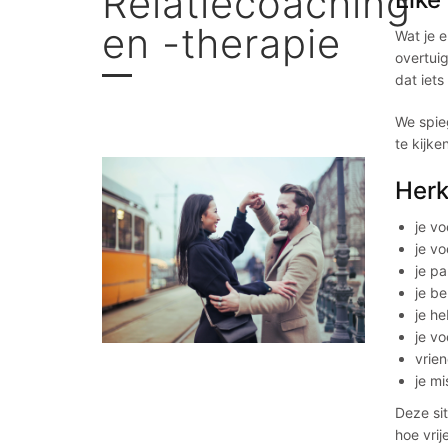
Relatiecoaching
en -therapie
Wat je e
overtuig
dat iets 
We spie
te kijke
Herk
je vo
je vo
je pa
je b
je he
je vo
vrie
je mi
Deze sit
hoe vrij