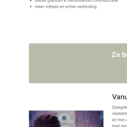
sterke grenzen & verbindende communicatie
meer vrijheid en echte verbinding
Zo b
Vanu
Spiegel
relatie
en hoe a
heel da