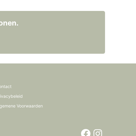
onen.
ontact
ivacybeleid
lgemene Voorwaarden