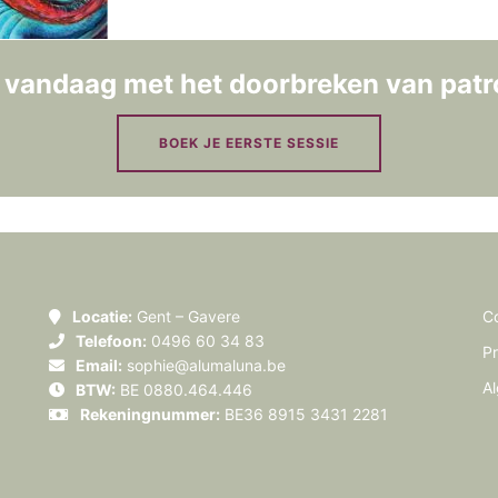
t vandaag met het doorbreken van patr
BOEK JE EERSTE SESSIE
Locatie:
Gent – Gavere
C
Telefoon:
0496 60 34 83
Pr
Email:
sophie@alumaluna.be
A
BTW:
BE 0880.464.446
Rekeningnummer:
BE36 8915 3431 2281